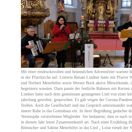
Mit einer eindrucksvollen und besinnlichen Adventsfeier wartete
in der Pfarrkirche auf. Leiterin Renate Lindner hatte mit Pfarre
und Norbert Meierhöfer sowie Werner Bock aktive Mitwirkende, 
begeistern wussten. Dazu passte der festliche Rahmen mit Kerzen
Lindner hatte nach dem gemeinsam gesungenen Lied von einer kle
jahrelang gewohnt, gesprochen. Es gab wegen der Corona-Pandem
Stollen. Auch die Gesellschaft und das Gespräch untereinander wa
innere Ruhe in das Gotteshaus ein. In ihrer Begrüßung gedachte d
Vereinsjahr verstorbenen Mitglieder. Sie bedauerte, dass es nach v
in diesem Jahr letzte Zusammenkunft sei. Nach einer Erzählung üb
Römischer und Sabine Meierhöfer in das Lied „ Leise rieselt der S