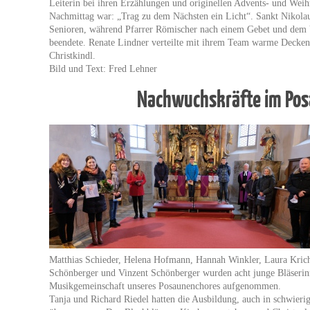
Leiterin bei ihren Erzählungen und originellen Advents- und Weih
Nachmittag war: „Trag zu dem Nächsten ein Licht“. Sankt Nikola
Senioren, während Pfarrer Römischer nach einem Gebet und dem V
beendete. Renate Lindner verteilte mit ihrem Team warme Decken 
Christkindl.
Bild und Text: Fred Lehner
Nachwuchskräfte im Po
Matthias Schieder, Helena Hofmann, Hannah Winkler, Laura Kriche
Schönberger und Vinzent Schönberger wurden acht junge Bläserinn
Musikgemeinschaft unseres Posaunenchores aufgenommen.
Tanja und Richard Riedel hatten die Ausbildung, auch in schwieri