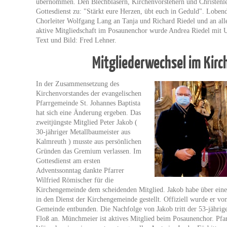
übernommen. Den Blechbläsern, Kirchenvorstehern und Christenle
Gottesdienst zu: "Stärkt eure Herzen, übt euch in Geduld". Lobe
Chorleiter Wolfgang Lang an Tanja und Richard Riedel und an alle 
aktive Mitgliedschaft im Posaunenchor wurde Andrea Riedel mit U
Text und Bild: Fred Lehner.
Mitgliederwechsel im Kir
In der Zusammensetzung des
Kirchenvorstandes der evangelischen
Pfarrgemeinde St. Johannes Baptista
hat sich eine Änderung ergeben. Das
zweitjüngste Mitglied Peter Jakob (
30-jähriger Metallbaumeister aus
Kalmreuth ) musste aus persönlichen
Gründen das Gremium verlassen. Im
Gottesdienst am ersten
Adventssonntag dankte Pfarrer
Wilfried Römischer für die
Kirchengemeinde dem scheidenden Mitglied. Jakob habe über eine
in den Dienst der Kirchengemeinde gestellt. Offiziell wurde er vo
Gemeinde entbunden. Die Nachfolge von Jakob tritt der 53-jähri
Floß an. Münchmeier ist aktives Mitglied beim Posaunenchor. Pfar