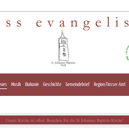
eues
Musik
Diakonie
Geschichte
Gemeindebrief
Region Flosser Amt
Unsere Kirche ist offen! Besuchen Sie die St.Johannes Baptista-Kirche!