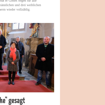
bat er Gottes Segen für alle
männlichen und drei weiblichen
herm wieder vollzählig.
ke" gesagt