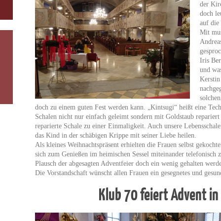
der Kir
doch le
auf die
Mit mu
Andreas
gesproc
Iris Be
und was
Kersti
nachge
solchen
doch zu einem guten Fest werden kann. „Kintsugi“ heißt eine Tech
Schalen nicht nur einfach geleimt sondern mit Goldstaub reparier
reparierte Schale zu einer Einmaligkeit. Auch unsere Lebensschal
das Kind in der schäbigen Krippe mit seiner Liebe heilen.
Als kleines Weihnachtspräsent erhielten die Frauen selbst gekoch
sich zum Genießen im heimischen Sessel miteinander telefonisch z
Plausch der abgesagten Adventfeier doch ein wenig gehalten werd
Die Vorstandschaft wünscht allen Frauen ein gesegnetes und gesun
Klub 70 feiert Advent in