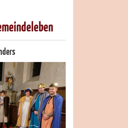
emeindeleben
nders