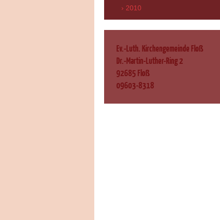
2010
Ev.-Luth. Kirchengemeinde Floß
Dr.-Martin-Luther-Ring 2
92685 Floß
09603-8318